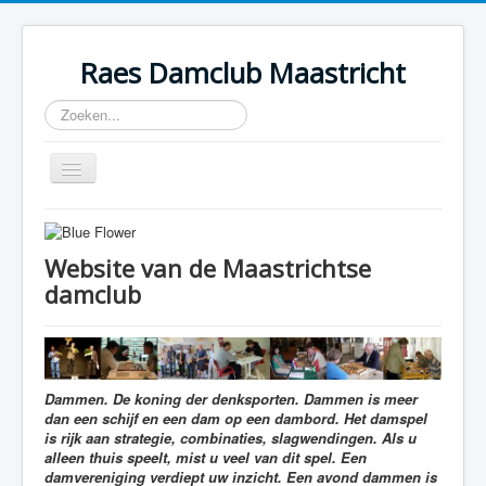
Raes Damclub Maastricht
Zoeken...
Toggle
Navigation
Home
Onderlinge Competitie
Website van de Maastrichtse
damclub
1e tiental landelijk
CT Limburg
Dammen. De koning der denksporten. Dammen is meer
dan een schijf en een dam op een dambord. Het damspel
is rijk aan strategie, combinaties, slagwendingen. Als u
alleen thuis speelt, mist u veel van dit spel. Een
damvereniging verdiept uw inzicht. Een avond dammen is