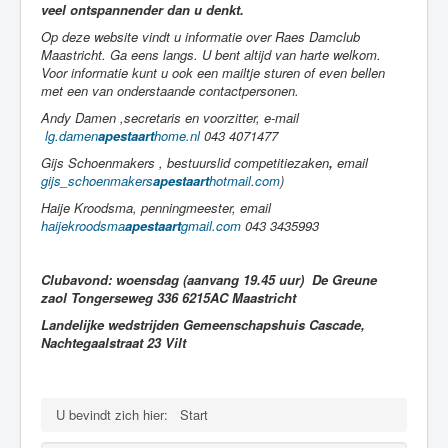
veel ontspannender dan u denkt.
Op deze website vindt u informatie over Raes Damclub
Maastricht. Ga eens langs. U bent altijd van harte welkom.
Voor informatie kunt u ook een mailtje sturen of even bellen
met een van onderstaande contactpersonen.
Andy Damen ,secretaris en voorzitter, e-mail
lg.damen
apestaart
home.nl
043 4071477
Gijs Schoenmakers , bestuurslid competitiezaken
,
email
gijs_schoenmakers
apestaart
hotmail.com
)
Haije Kroodsma, penningmeester, email
haijekroodsma
apestaart
gmail.com
043 3435993
Clubavond: woensdag (aanvang 19.45 uur) De Greune
zaol Tongerseweg 336 6215AC Maastricht
Landelijke wedstrijden Gemeenschapshuis Cascade,
Nachtegaalstraat 23 Vilt
U bevindt zich hier:
Start