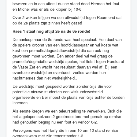
bewaren en in een uiterst dunne stand deed Herman het fout
en Michel was er als de kippen bij 10-6.
Over 2 weken krijgen we een uitwedstrijd tegen Roermond dat
op de 2e plaats zijn zinnen heeft gezet!
Raes 1 staat nog altijd 2e na de 8e ronde!
De aanloop naar de 8e ronde was heel speciaal. Een deel van
de spelers droomt van een hoofdklassejaar en wil koste wat
kost een promotie/degradatiewedstrijd die dan ook nog
gewonnen moet worden. Een ander deel wil wel graag de
promotie/degradatie wedstrijd spelen, het liefst tegen Eureka of
de Vaste Zet en wacht het resultaat daarvan wel af. Bij een
eventuele wedstrijd en eventueel verlies worden hun
nachtmerries dan niet werkelijkheid..
De wedstrijd moet gespeeld worden zonder Gijs die voor
potentiele nieuwe studenten een wiskundewedstrijd
organiseerde en Ber moest de plaats van Gijs achter de borden
innemen.
Als eerste kregen we een teleurstelling te verwerken. Dick die
het afgelopen seizoen 2 grootmeesters met gemak op remise
had gehouden beging nu een fout en verloor 0-2.
Vervolgens was het Harry die in een 10 om 10 stand remise
overeenkwam met zijn tegenstander 1-3.