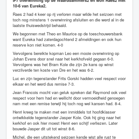
9-7 overwinning op de Waarddammers2 en won Raes2 met
10-6 van Eureka2.
Raes 2 had 4 keer op rij verloren maar wilde het seizoen met
toch nog minstens 1 overwinning afsluiten en die werd al in de
laatste thuiswedstrijd behaald.
We begonnen met Theo en Maurice op de toeschouwersbank
want Eureka had zaterdagochtend 2 afmeldingen en ook hun
reserve kon niet komen. 4-0
Vervolgens bereikte kopman Leo een mooie overwinning op
Johan Evens door snel naar het kerkhofveld gegaan 6-0.
Vervolgens was het Bram Kole die zijn 2e kans op winst
verzilverde ten koste van Dre en het was 6-2.
Luc en zijn tegenstander Frits Gorski hadden veel respect voor
elkaar en het werd dus remise 7-3.
Jean Francois mocht van geluk spreken dat Raymond ook veel
respect voor hem had en wellicht door vermoeidheid genoegen
nam met een remise terwijl hij toch nog wel kansen had. 8-4.
Henri kreeg te maken met een inmiddels tot hoofdklasser
ontwikkelde tegenstander Jasper Kole. Ook hij ging naar het
kerkhof en ook hier moest Henri een schijf verliezen. Later
bouwde Jasper dit uit tot winst 8-6.
Michel, die een uitstekend seizoen kende wist alle rust te