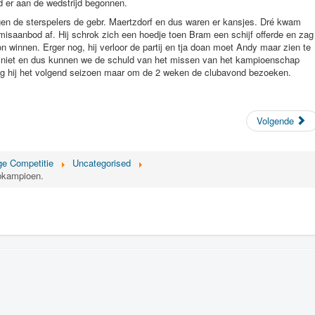
d er aan de wedstrijd begonnen.
gen de sterspelers de gebr. Maertzdorf en dus waren er kansjes. Dré kwam
isaanbod af. Hij schrok zich een hoedje toen Bram een schijf offerde en zag
on winnen. Erger nog, hij verloor de partij en tja doan moet Andy maar zien te
e niet en dus kunnen we de schuld van het missen van het kampioenschap
mag hij het volgend seizoen maar om de 2 weken de clubavond bezoeken.
Volgende
ge Competitie
Uncategorised
bkampioen.