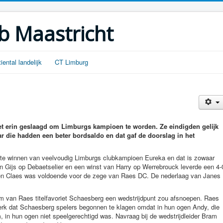
b Maastricht
tiental landelijk
CT Limburg
iet erin geslaagd om Limburgs kampioen te worden. Ze eindigden gelijk
 die hadden een beter bordsaldo en dat gaf de doorslag in het
 te winnen van veelvoudig Limburgs clubkampioen Eureka en dat is zowaar
an Gijs op Debaetselier en een winst van Harry op Werrebrouck leverde een 4-
en Claes was voldoende voor de zege van Raes DC. De nederlaag van Janes
 van Raes titelfavoriet Schaesberg een wedstrijdpunt zou afsnoepen. Raes
terk dat Schaesberg spelers begonnen te klagen omdat in hun ogen Andy, die
m, in hun ogen niet speelgerechtigd was. Navraag bij de wedstrijdleider Bram