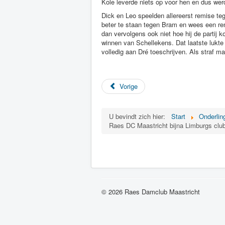
Kole leverde niets op voor hen en dus wer
Dick en Leo speelden allereerst remise te
beter te staan tegen Bram en wees een rem
dan vervolgens ook niet hoe hij de partij k
winnen van Schellekens. Dat laatste lukt
volledig aan Dré toeschrijven. Als straf 
Vorige
U bevindt zich hier:
Start
Onderlin
Raes DC Maastricht bijna Limburgs clu
© 2026 Raes Damclub Maastricht