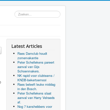
Zoeken...
Latest Articles
Raes Damclub houdt
zomervakantie
Peter Schellekens pareert
aanval van Gijs
Schoenmakers.
NK rapid voor clubteams /
KNDB-bekertoernooi
0
Raes beleeft leuke middag
in den Bosch.
Peter Schellekens slaat
aanval van Harry Velraeds
af.
Nog 7 kanshebbers voor