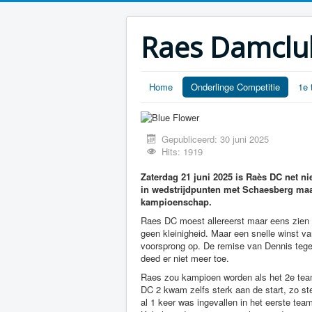
Raes Damclu
Home
Onderlinge Competitie
1e 
Gepubliceerd: 30 juni 2025
Hits: 1919
Zaterdag 21 juni 2025 is Raès DC net n
in wedstrijdpunten met Schaesberg maar
kampioenschap.
Raes DC moest allereerst maar eens zien
geen kleinigheid. Maar een snelle winst v
voorsprong op. De remise van Dennis teg
deed er niet meer toe.
Raes zou kampioen worden als het 2e team
DC 2 kwam zelfs sterk aan de start, zo s
al 1 keer was ingevallen in het eerste tea