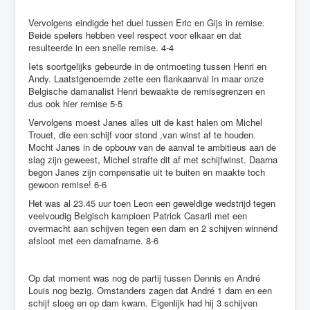
Vervolgens eindigde het duel tussen Eric en Gijs in remise.
Beide spelers hebben veel respect voor elkaar en dat
resulteerde in een snelle remise. 4-4
Iets soortgelijks gebeurde in de ontmoeting tussen Henri en
Andy. Laatstgenoemde zette een flankaanval in maar onze
Belgische damanalist Henri bewaakte de remisegrenzen en
dus ook hier remise 5-5
Vervolgens moest Janes alles uit de kast halen om Michel
Trouet, die een schijf voor stond ,van winst af te houden.
Mocht Janes in de opbouw van de aanval te ambitieus aan de
slag zijn geweest, Michel strafte dit af met schijfwinst. Daarna
begon Janes zijn compensatie uit te buiten en maakte toch
gewoon remise! 6-6
Het was al 23.45 uur toen Leon een geweldige wedstrijd tegen
veelvoudig Belgisch kampioen Patrick Casaril met een
overmacht aan schijven tegen een dam en 2 schijven winnend
afsloot met een damafname. 8-6
Op dat moment was nog de partij tussen Dennis en André
Louis nog bezig. Omstanders zagen dat André 1 dam en een
schijf sloeg en op dam kwam. Eigenlijk had hij 3 schijven