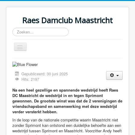
Raes Damclub Maastricht
Zoeken...
Toggle
Navigation
Home
Onderlinge Competitie
Gepubliceerd: 30 juni 2025
Hits: 2197
1e tiental landelijk
Na een heel gezellige en spannende wedstrijd heeft Raes
CT Limburg
DC Maastricht de wedstrijd in en tegen Sprimont
gewonnen. De grootste winst was dat de 2 verenigingen de
vriendschapsband en samenwerking met deze wedstrijd
verder versterkt hebben.
In de loop van de nationale competitie waarin Maastricht niet
zonder Sprimont kan ontstond een duidelijke behoefte aan een
wedstrijd tussen Sprimont en Maastricht. Voorzitter Andy heeft