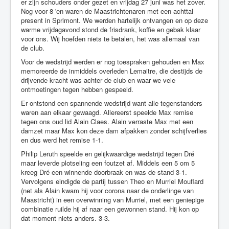
er zijn schouders onder gezet en vrijdag 27 juni was het zover.
Nog voor 8 'en waren de Maastrichtenaren met een achttal
present in Sprimont. We werden hartelijk ontvangen en op deze
warme vrijdagavond stond de frisdrank, koffie en gebak klaar
voor ons. Wij hoefden niets te betalen, het was allemaal van
de club.
Voor de wedstrijd werden er nog toespraken gehouden en Max
memoreerde de inmiddels overleden Lemaitre, die destijds de
drijvende kracht was achter de club en waar we vele
ontmoetingen tegen hebben gespeeld.
Er ontstond een spannende wedstrijd want alle tegenstanders
waren aan elkaar gewaagd. Allereerst speelde Max remise
tegen ons oud lid Alain Claes. Alain verraste Max met een
damzet maar Max kon deze dam afpakken zonder schijfverlies
en dus werd het remise 1-1.
Philip Leruth speelde en gelijkwaardige wedstrijd tegen Dré
maar leverde plotseling een foutzet af. Middels een 5 om 5
kreeg Dré een winnende doorbraak en was de stand 3-1.
Vervolgens eindigde de partij tussen Theo en Murriel Mouflard
(net als Alain kwam hij voor corona naar de onderlinge van
Maastricht) in een overwinning van Murriel, met een geniepige
combinatie ruilde hij af naar een gewonnen stand. Hij kon op
dat moment niets anders. 3-3.